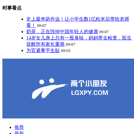
时事看点
史上最奇葩作业！让小学生数1亿粒米后带给老师
看！
09-07
奶茶，正在毁掉中国年轻人的健康
09-07
14岁女儿身上总有一股臭味，妈妈带去检查，医生
提醒所有家长重视
09-07
为官避事平生耻
09-05
推荐
最新