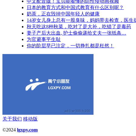
中文配音版！宝贝能看懂的防性侵动画视频
日本的教育方式和中国式教育有什么区别呢？
奶茶，正在毁掉中国年轻人的健康
14岁女儿身上总有一股臭味，妈妈带去检查，医生
秋天吃这8种秋菜，吃对了是大补，吃错了是毒药
妻子产后大出血, 护士偷偷递给丈夫一张纸条…
为官避事平生耻
你的阶层早已注定，一切挣扎都是枉然！
关于我们
移动版
©2024
lgxpy.com