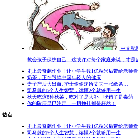
中文配
教会孩子保护自己，这或许对每个家庭来说，才是
史上最奇葩作业！让小学生数1亿粒米后带给老师
奶茶，正在毁掉中国年轻人的健康
妻子产后大出血, 护士偷偷递给丈夫一张纸条…
司马懿的5个人生智慧，读懂2个就够用一生
秋天吃这8种秋菜，吃对了是大补，吃错了是毒药
你的阶层早已注定，一切挣扎都是枉然！
热点
史上最奇葩作业！让小学生数1亿粒米后带给老师
司马懿的5个人生智慧，读懂2个就够用一生