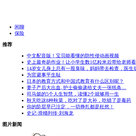
闲聊
保险
推荐
中文配音版！宝贝能看懂的防性侵动画视频
史上最奇葩作业！让小学生数1亿粒米后带给老师
14岁女儿身上总有一股臭味，妈妈带去检查，医生
为官避事平生耻
日本的教育方式和中国式教育有什么区别呢？
妻子产后大出血, 护士偷偷递给丈夫一张纸条…
司马懿的5个人生智慧，读懂2个就够用一生
秋天吃这8种秋菜，吃对了是大补，吃错了是毒药
你的阶层早已注定，一切挣扎都是枉然！
史记·滑稽列传·刘海龙
图片新闻