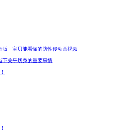
音版！宝贝能看懂的防性侵动画视频
当下关乎切身的重要事情
看！
看！