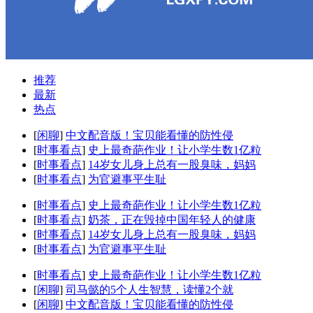
推荐
最新
热点
[
闲聊
]
中文配音版！宝贝能看懂的防性侵
[
时事看点
]
史上最奇葩作业！让小学生数1亿粒
[
时事看点
]
14岁女儿身上总有一股臭味，妈妈
[
时事看点
]
为官避事平生耻
[
时事看点
]
史上最奇葩作业！让小学生数1亿粒
[
时事看点
]
奶茶，正在毁掉中国年轻人的健康
[
时事看点
]
14岁女儿身上总有一股臭味，妈妈
[
时事看点
]
为官避事平生耻
[
时事看点
]
史上最奇葩作业！让小学生数1亿粒
[
闲聊
]
司马懿的5个人生智慧，读懂2个就
[
闲聊
]
中文配音版！宝贝能看懂的防性侵